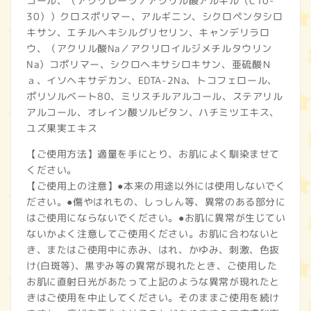
コール、（アクリレーツ／アクリル酸アルキル（C10-
30））クロスポリマー、アルギニン、シクロペンタシロ
キサン、エチルヘキシルグリセリン、キャンデリラロ
ウ、（アクリル酸Na／アクリロイルジメチルタウリン
Na）コポリマー、シクロヘキサシロキサン、亜硫酸Ｎ
ａ、イソヘキサデカン、EDTA-2Na、トコフェロール、
ポリソルベート80、ミリスチルアルコール、ステアリル
アルコール、オレイン酸ソルビタン、ハチミツエキス、
ユズ果実エキス
【ご使用方法】適量を手にとり、お肌によく馴染ませて
ください。
【ご使用上の注意】●本来の用途以外には使用しないでく
ださい。●傷やはれもの、しっしん等、異常のある部分に
はご使用にならないでください。●お肌に異常が生じてい
ないかよく注意してご使用ください。お肌に合わないと
き、またはご使用中に赤み、はれ、かゆみ、刺激、色抜
け(白斑等)、黒ずみ等の異常が現れたとき、ご使用した
お肌に直射日光があたって上記のような異常が現れたと
きはご使用を中止してください。そのままご使用を続け