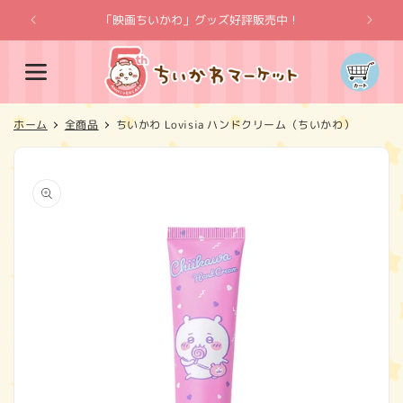
コンテ
ンツに
「映画ちいかわ」グッズ好評販売中！
「
進む
カ
ー
ト
ホーム
全商品
ちいかわ Lovisia ハンドクリーム（ちいかわ）
商品情
報にス
キップ