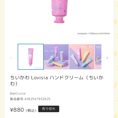
モ
ー
ダ
ル
で
メ
デ
ィ
ちいかわ Lovisia ハンドクリーム（ちいか
ア
わ）
(1)
(2
を
開
BeeCruise
く
製品番号:
4582547932625
通
¥880
売り切れ
(税込)
常