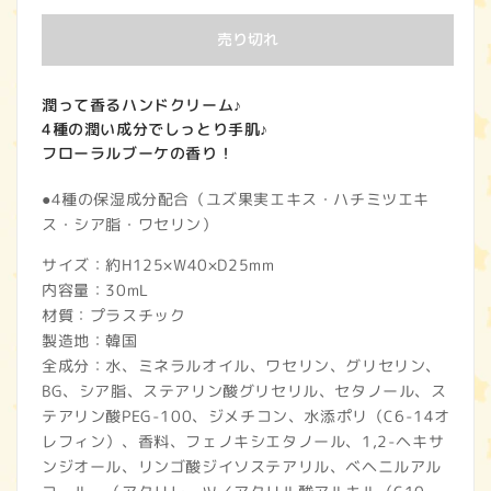
価
売り切れ
格
潤って香るハンドクリーム♪
4種の潤い成分でしっとり手肌♪
フローラルブーケの香り！
●4種の保湿成分配合（ユズ果実エキス・ハチミツエキ
ス・シア脂・ワセリン）
サイズ：約H125×W40×D25mm
内容量：30mL
材質：プラスチック
製造地：韓国
全成分：水、ミネラルオイル、ワセリン、グリセリン、
BG、シア脂、ステアリン酸グリセリル、セタノール、ス
テアリン酸PEG-100、ジメチコン、水添ポリ（C6-14オ
レフィン）、香料、フェノキシエタノール、1,2-ヘキサ
ンジオール、リンゴ酸ジイソステアリル、ベヘニルアル