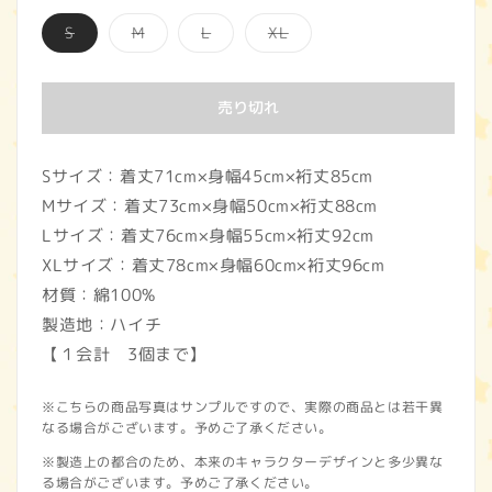
価
バ
バ
バ
バ
S
M
L
XL
格
リ
リ
リ
リ
エ
エ
エ
エ
ー
ー
ー
ー
シ
シ
シ
シ
売り切れ
ョ
ョ
ョ
ョ
ン
ン
ン
ン
は
は
は
は
売
売
売
売
り
り
り
り
Sサイズ：着丈71cm×身幅45cm×裄丈85cm
切
切
切
切
れ
れ
れ
れ
Mサイズ：着丈73cm×身幅50cm×裄丈88cm
て
て
て
て
い
い
い
い
Lサイズ：着丈76cm×身幅55cm×裄丈92cm
る
る
る
る
か
か
か
か
XLサイズ：着丈78cm×身幅60cm×裄丈96cm
販
販
販
販
売
売
売
売
材質：綿100%
で
で
で
で
製造地：ハイチ
き
き
き
き
ま
ま
ま
ま
【１会計 3個まで】
せ
せ
せ
せ
ん
ん
ん
ん
※こちらの商品写真はサンプルですので、実際の商品とは若干異
なる場合がございます。予めご了承ください。
※製造上の都合のため、本来のキャラクターデザインと多少異な
る場合がございます。予めご了承ください。