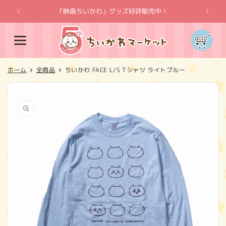
コンテ
ンツに
「映画ちいかわ」グッズ好評販売中！
「
進む
カ
ー
ト
ホーム
全商品
ちいかわ FACE L/S Tシャツ ライトブルー
商品情
報にス
キップ