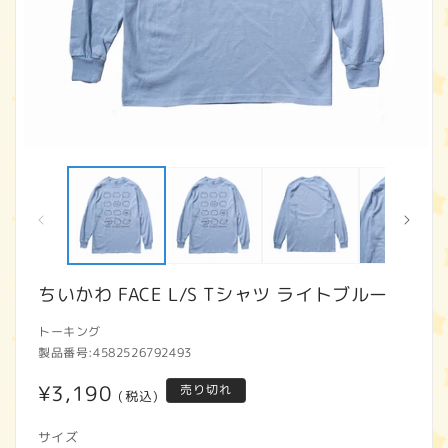
モ
ー
ダ
ル
で
メ
デ
ィ
ちいかわ FACE L/S Tシャツ ライトブルー
ア
(1)
(2
トーキング
を
開
製品番号:
4582526792493
く
通
¥3,190
売り切れ
(税込)
常
サイズ