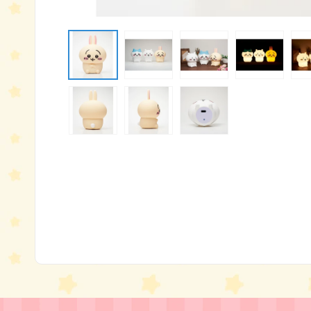
モ
ー
ダ
ル
で
メ
デ
ィ
ア
(1)
を
開
く