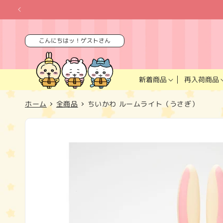
コンテ
ンツに
進む
こんにちはッ！ゲストさん
再入荷商品
新着商品
ホーム
全商品
ちいかわ ルームライト（うさぎ）
商品情
報にス
キップ