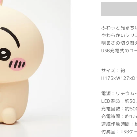
価
格
ふわっと光るち
やわらかいシリ
明るさの切り替
USB充電式の
サイズ：約
H175
材質：
電源：リチウム
LED寿命：約50
充電回数：約50
充電時間：約1.
連続作動時間：約
付属品：USB