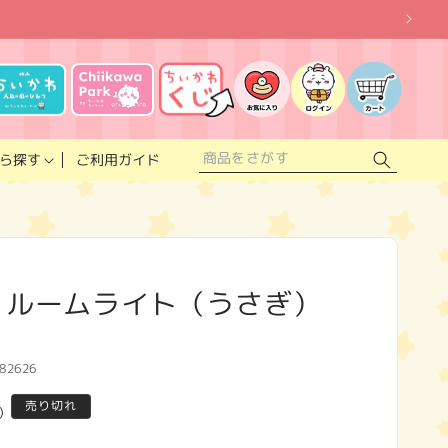
お
気
に
ロ
カ
入
グ
ー
り
イ
ト
リ
ン
ス
ご利用ガイド
ら探す
ト
 ルームライト（うさぎ）
82626
売り切れ
)