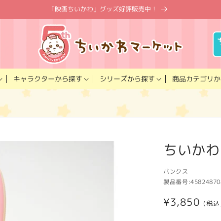
「映画ちいかわ」グッズ好評販売中！
キャラクター
商品カテゴリ
シリーズ
から探す
から探す
か
ちいかわ
パンクス
製品番号:
45824870
通
¥3,850
(税込
常