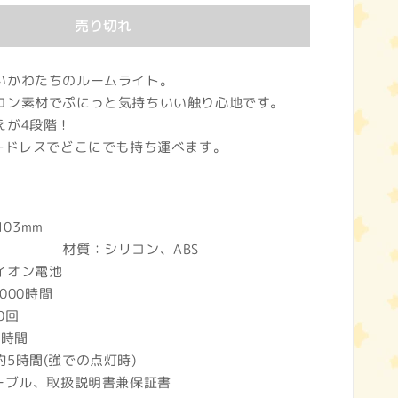
売り切れ
いかわたちのルームライト。
コン素材でぷにっと気持ちいい触り心地です。
えが4段階！
コードレスでどこにでも持ち運べます。
×W127×D103mm
シリコン、ABS
イオン電池
,000時間
0回
5時間
5時間(強での点灯時)
ケーブル、取扱説明書兼保証書