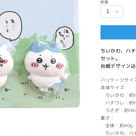
数量
価
格
ちいかわ、ハチ
セット。
台紙デザイン込
パッケージサイズ：
本体サイズ
ちいかわ：約H35
ハチワレ：約H38
うさぎ：約H44.
重さ：
全体：約40g
ちいかわ、ハチ