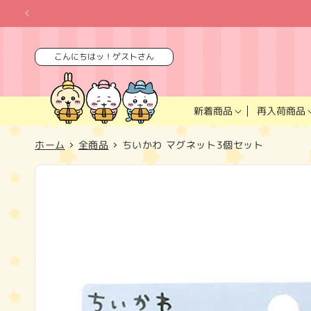
コンテ
ンツに
進む
こんにちはッ！ゲストさん
再入荷商品
新着商品
ホーム
全商品
ちいかわ マグネット3個セット
商品情
報にス
キップ