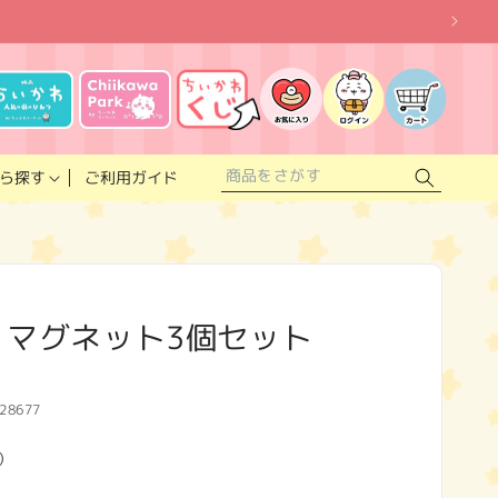
お
気
に
ロ
カ
入
グ
ー
り
イ
ト
リ
ン
ス
ご利用ガイド
ら探す
ト
 マグネット3個セット
28677
)