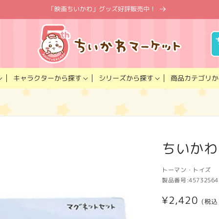
「映画ちいかわ」グッズ好評販売中！
キャラクター
商品カテゴリ
シリーズ
から探す
から探す
か
ちいかわ
トーマン・トイズ
製品番号:
45732564
通
¥2,420
(税込
常