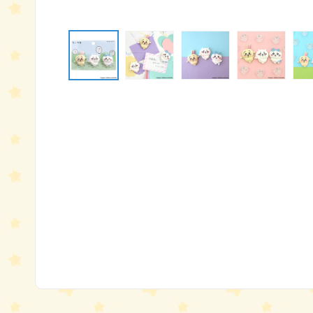
モ
ー
ダ
ル
で
メ
デ
ィ
ア
(1)
を
開
く