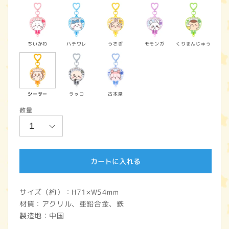
価
格
ちいかわ
ハチワレ
うさぎ
モモンガ
くりまんじゅう
シーサー
ラッコ
古本屋
数量
カートに入れる
サイズ（約）：H71×W54mm
材質：アクリル、亜鉛合金、鉄
製造地：中国