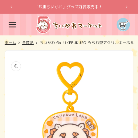
コンテ
ンツに
「映画ちいかわ」グッズ好評販売中！
「
進む
カ
ー
ト
ホーム
全商品
ちいかわ Go！IKEBUKURO うちわ型アクリルキーホ
商品情
報にス
キップ