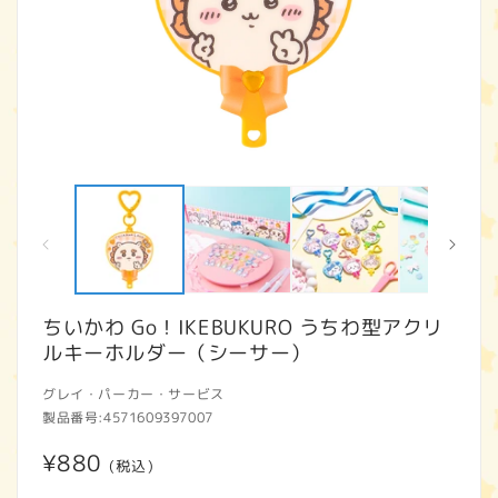
モ
ー
ダ
ル
で
メ
デ
ィ
ちいかわ Go！IKEBUKURO うちわ型アクリ
ア
ルキーホルダー（シーサー）
(1)
(2
を
開
グレイ・パーカー・サービス
く
製品番号:
4571609397007
通
¥880
(税込)
常