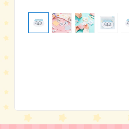
モ
ー
ダ
ル
で
メ
デ
ィ
ア
(1)
を
開
く