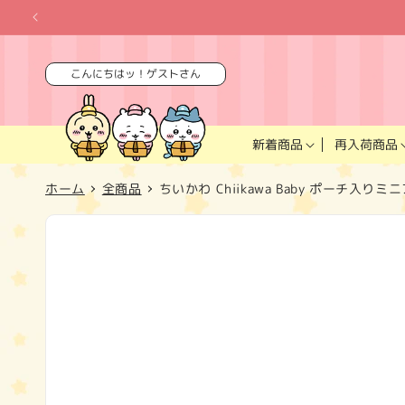
コンテ
ンツに
進む
こんにちはッ！ゲストさん
再入荷商品
新着商品
ホーム
全商品
ちいかわ Chiikawa Baby ポーチ入
商品情
報にス
キップ