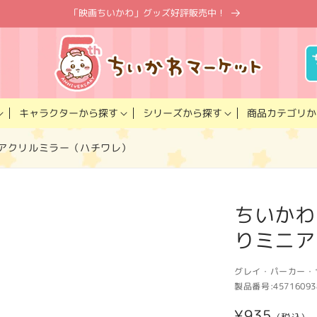
「映画ちいかわ」グッズ好評販売中！
キャラクター
商品カテゴリ
シリーズ
から探す
から探す
か
りミニアクリルミラー（ハチワレ）
ちいかわ C
りミニア
グレイ・パーカー・
製品番号:
45716093
通
¥935