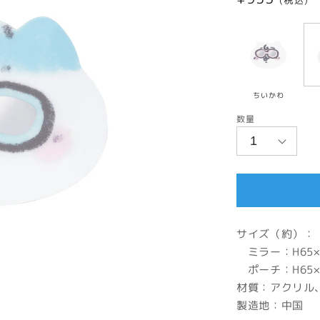
(税込)
常
価
格
ちいかわ
数量
サイズ（約）：
ミラー：H65×
ポーチ：H65×
材質：アクリル、
製造地：中国