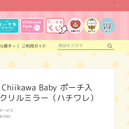
お
気
に
ロ
カ
入
グ
ー
り
イ
ト
リ
ン
ス
ご利用ガイド
ら探す
ト
hiikawa Baby ポーチ入
クリルミラー（ハチワレ）
サービス
87565