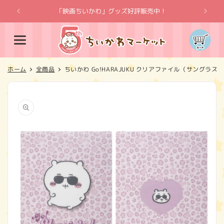
コンテ
ンツに
「映画ちいかわ」グッズ好評販売中！
「
進む
カ
ー
ト
ホーム
全商品
ちいかわ Go!HARAJUKU クリアファイル（サングラス
商品情
報にス
キップ