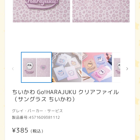
モ
ー
ダ
ル
で
メ
デ
ィ
ちいかわ Go!HARAJUKU クリアファイル
ア
（サングラス ちいかわ）
(1)
(2
を
開
グレイ・パーカー・サービス
く
製品番号:
4571609381112
通
¥385
(税込)
常