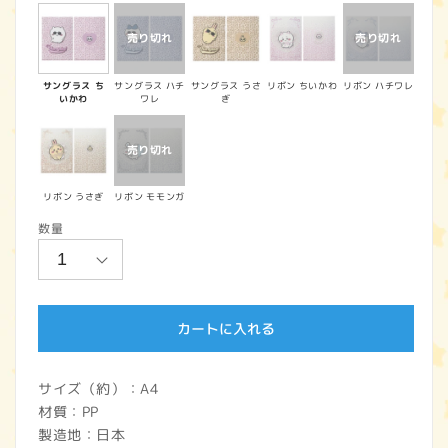
価
格
サングラス ち
サングラス ハチ
サングラス うさ
リボン ちいかわ
リボン ハチワレ
いかわ
ワレ
ぎ
リボン うさぎ
リボン モモンガ
数量
カートに入れる
サイズ（約）：A4
材質：PP
製造地：日本