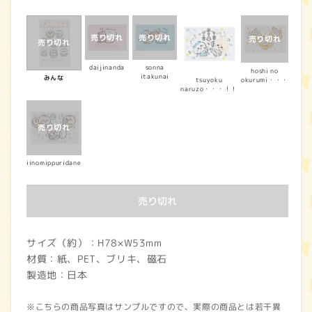
常
価
格
daijinanda
sonna
hoshi no
itakunai
みんな
okurumi・・・
tsuyoku
naruzo・・・！！
iinomippuridane
売り切れ
サイズ（約）：H78×W53mm
材質：紙、PET、ブリキ、磁石
製造地：日本
※こちらの商品写真はサンプルですので、実際の商品とは若干異