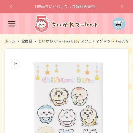
コンテ
ンツに
「映画ちいかわ」グッズ好評販売中！
「
進む
カ
ー
ト
ホーム
全商品
ちいかわ Chiikawa Baby スクエアマグネット（みんな
商品情
報にス
キップ