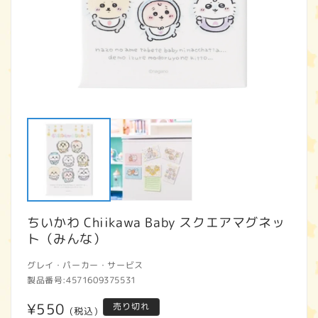
モ
ー
ダ
ル
で
メ
デ
ィ
ア
ちいかわ Chiikawa Baby スクエアマグネッ
(1)
(2
を
ト（みんな）
開
く
グレイ・パーカー・サービス
製品番号:
4571609375531
通
¥550
売り切れ
(税込)