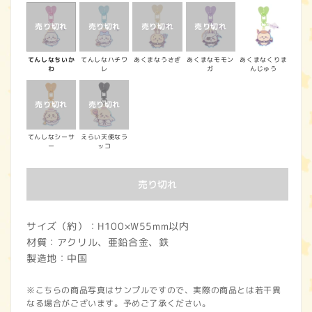
価
格
てんしなちいか
てんしなハチワ
あくまなうさぎ
あくまなモモン
あくまなくりま
わ
レ
ガ
んじゅう
てんしなシーサ
えらい天使なラ
ー
ッコ
売り切れ
サイズ（約）：H100×W55mm以内
材質：アクリル、亜鉛合金、鉄
製造地：中国
※こちらの商品写真はサンプルですので、実際の商品とは若干異
なる場合がございます。予めご了承ください。