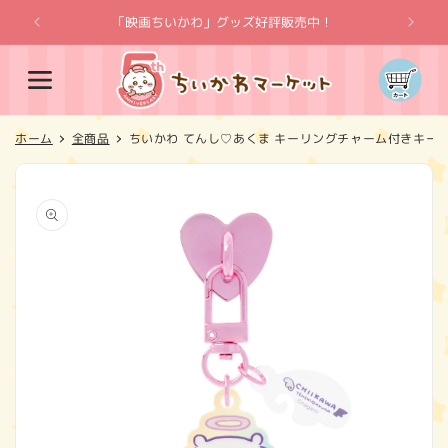
コンテ
ンツに
「映画ちいかわ」グッズ好評販売中！
「
進む
カ
ー
ト
ホーム
全商品
ちいかわ てんし♡あくま キーリングチャーム付きキー
商品情
報にス
キップ