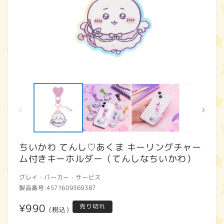
モ
ー
ダ
ル
で
メ
デ
ィ
ちいかわ てんし♡あくま キーリングチャー
ア
ム付きキーホルダー（てんしなちいかわ）
(1)
(2
を
開
グレイ・パーカー・サービス
く
製品番号:
4571609369387
通
¥990
売り切れ
(税込)
常