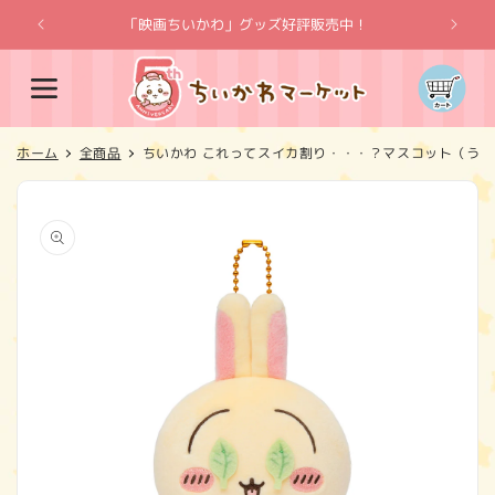
コンテ
ンツに
「映画ちいかわ」グッズ好評販売中！
「
進む
カ
ー
ト
ホーム
全商品
ちいかわ これってスイカ割り・・・？マスコット（うさ
商品情
報にス
キップ