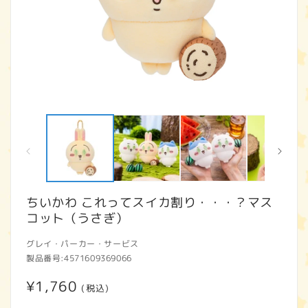
モ
ー
ダ
ル
で
メ
デ
ィ
ちいかわ これってスイカ割り・・・？マス
ア
コット（うさぎ）
(1)
(2
を
開
グレイ・パーカー・サービス
く
製品番号:
4571609369066
通
¥1,760
(税込)
常