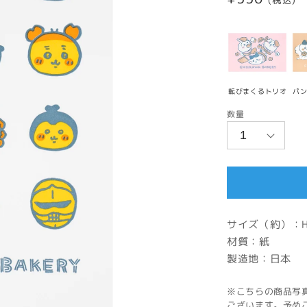
(税込)
常
価
格
転びまくるトリオ
パ
数量
サイズ（約）：H1
材質：紙
製造地：日本
※こちらの商品写
ございます。予め