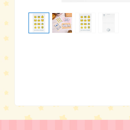
モ
ー
ダ
ル
で
メ
デ
ィ
ア
(1)
を
開
く