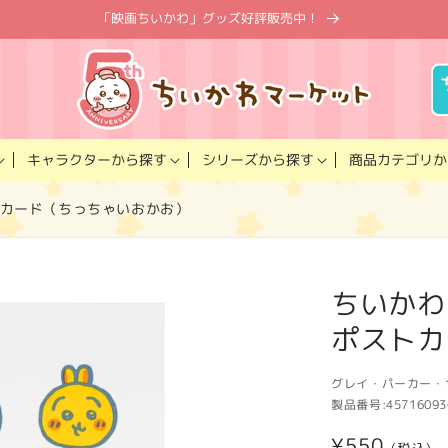
「映画ちいかわ」グッズ好評販売中！
キャラクター
商品カテゴリ
シリーズ
から探す
から探す
か
トカード（ちっちゃいおかお）
ちいかわ
ポストカ
グレイ・パーカー・
製品番号:
45716093
通
¥550