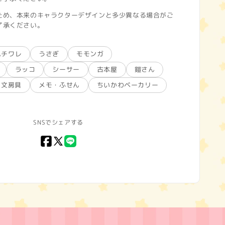
ため、本来のキャラクターデザインと多少異なる場合がご
了承ください。
ハチワレ
うさぎ
モモンガ
ラッコ
シーサー
古本屋
鎧さん
文房具
メモ・ふせん
ちいかわベーカリー
SNSでシェアする
Facebook
X
LINE
(Twitter)