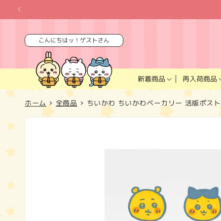
コンテ
ンツに
進む
こんにちはッ！ゲストさん
再入荷商品
新着商品
ホーム
全商品
ちいかわ ちいかわベーカリー 活版ポス
商品情
報にス
キップ