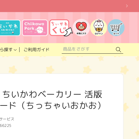
お
気
に
ロ
カ
入
グ
ー
り
イ
ト
リ
ン
ス
ご利用ガイド
ら探す
ト
 ちいかわベーカリー 活版
ード（ちっちゃいおかお）
サービス
66225