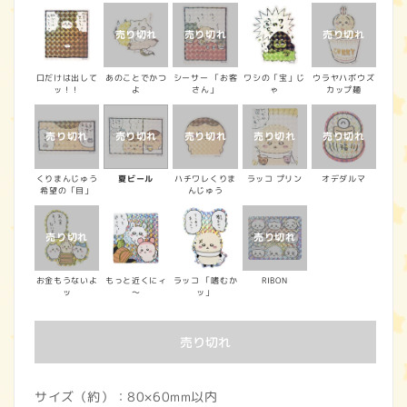
価
格
口だけは出して
あのことでかつ
シーサー 「お客
ワシの「宝」じ
ウラヤハボウズ
ッ！！
よ
さん」
ゃ
カップ麺
くりまんじゅう
夏ビール
ハチワレくりま
ラッコ プリン
オデダルマ
希望の「目」
んじゅう
お金もうないよ
もっと近くにィ
ラッコ 「嗜むか
RIBON
ッ
～
ッ」
売り切れ
サイズ（約）：80×60mm以内