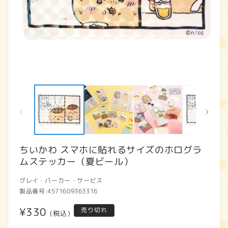
モ
ー
ダ
ル
で
メ
デ
ィ
ちいかわ スマホに貼れるサイズのホログラ
ア
ムステッカー（夏ビール）
(1)
(2
を
開
グレイ・パーカー・サービス
く
製品番号:
4571609363316
通
¥330
売り切れ
(税込)
常