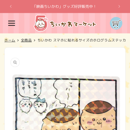
コンテ
ンツに
「映画ちいかわ」グッズ好評販売中！
「
進む
カ
ー
ト
ホーム
全商品
ちいかわ スマホに貼れるサイズのホログラムステッカ
商品情
報にス
キップ