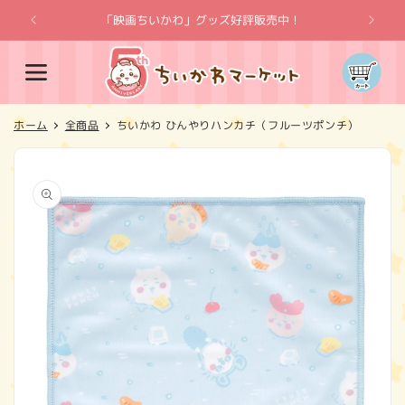
コンテ
ンツに
「映画ちいかわ」グッズ好評販売中！
「
進む
カ
ー
ト
ホーム
全商品
ちいかわ ひんやりハンカチ（フルーツポンチ）
商品情
報にス
キップ