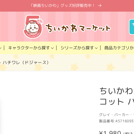
「映画ちいかわ」グッズ好評販売中！
キャラクター
商品カテゴリ
シリーズ
から探す
から探す
か
コット ハチワレ（ドジャース）
ちいかわ×M
コット 
グレイ・パーカー・
製品番号:
45716093
通
¥1,980