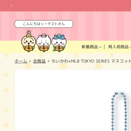
コンテ
ンツに
進む
こんにちはッ！ゲストさん
再入荷商品
新着商品
ホーム
全商品
ちいかわ×MLB TOKYO SERIES マス
商品情
報にス
キップ