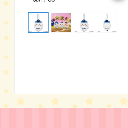
モ
ー
ダ
ル
で
メ
デ
ィ
ア
(1)
を
開
く