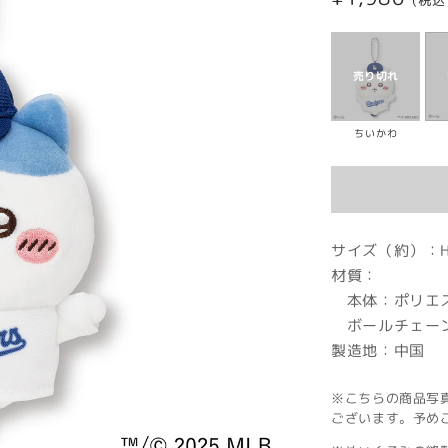
(税込
常
価
格
ちいかわ
サイズ（約）：H1
材質：
本体：ポリエス
ボールチェー
製造地：中国
※こちらの商品写
ございます。予め