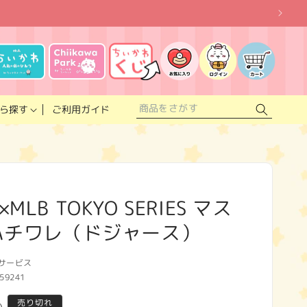
お
気
に
ロ
カ
入
グ
ー
り
イ
ト
リ
ン
ス
ご利用ガイド
ら探す
ト
LB TOKYO SERIES マス
ハチワレ（ドジャース）
サービス
59241
売り切れ