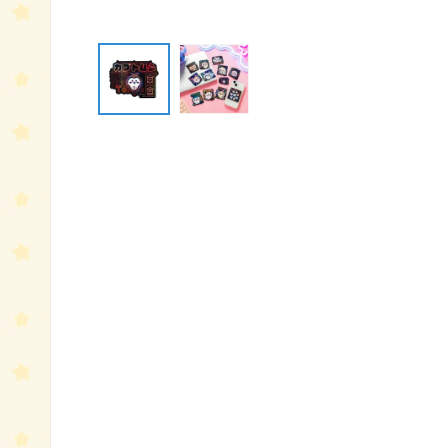
モ
ー
ダ
ル
で
メ
デ
ィ
ア
(1)
を
開
く