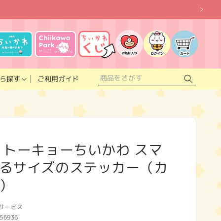
お
気
に
ロ
カ
入
グ
ー
り
イ
ト
リ
ン
ス
ご利用ガイド
ら探す
ト
 トーキョーちいかわ スマ
るサイズのステッカー（カ
）
サービス
56936