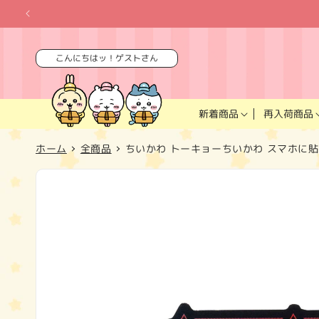
コンテ
ンツに
進む
こんにちはッ！ゲストさん
再入荷商品
新着商品
ホーム
全商品
ちいかわ トーキョーちいかわ スマホに
商品情
報にス
キップ