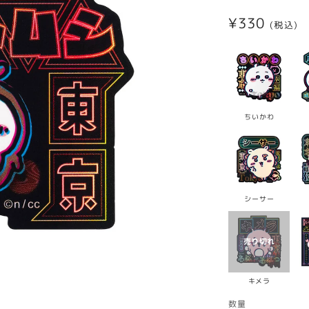
通
¥330
(税込)
常
価
格
ちいかわ
シーサー
キメラ
数量