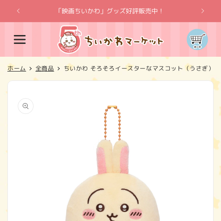
コンテ
ンツに
「映画ちいかわ」グッズ好評販売中！
「
進む
カ
ー
ト
ホーム
全商品
ちいかわ そろそろイースターなマスコット（うさぎ）
商品情
報にス
キップ