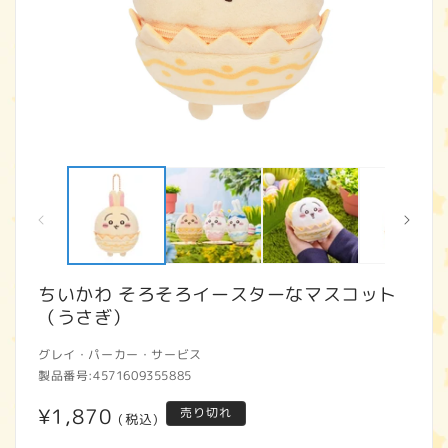
モ
ー
ダ
ル
で
メ
デ
ィ
ちいかわ そろそろイースターなマスコット
ア
（うさぎ）
(1)
(2
を
開
グレイ・パーカー・サービス
く
製品番号:
4571609355885
通
¥1,870
売り切れ
(税込)
常