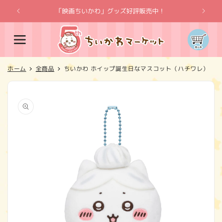
コンテ
ンツに
「映画ちいかわ」グッズ好評販売中！
「
進む
カ
ー
ト
ホーム
全商品
ちいかわ ホイップ誕生日なマスコット（ハチワレ）
商品情
報にス
キップ