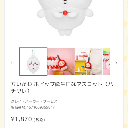
モ
ー
ダ
ル
で
メ
デ
ィ
ちいかわ ホイップ誕生日なマスコット（ハ
ア
チワレ）
(1)
(2
を
開
グレイ・パーカー・サービス
く
製品番号:
4571609355847
通
¥1,870
(税込)
常