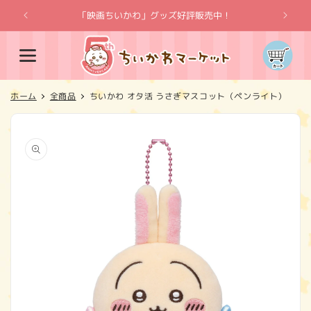
コンテ
ンツに
「映画ちいかわ」グッズ好評販売中！
「
進む
カ
ー
ト
ホーム
全商品
ちいかわ オタ活 うさぎマスコット（ペンライト）
商品情
報にス
キップ