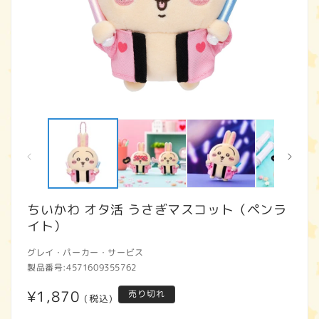
モ
ー
ダ
ル
で
メ
デ
ィ
ちいかわ オタ活 うさぎマスコット（ペンラ
ア
イト）
(1)
(2
を
開
グレイ・パーカー・サービス
く
製品番号:
4571609355762
通
¥1,870
売り切れ
(税込)
常