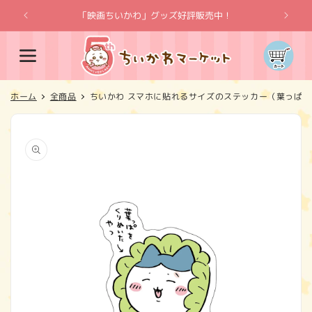
コンテ
ンツに
「映画ちいかわ」グッズ好評販売中！
「
進む
カ
ー
ト
ホーム
全商品
ちいかわ スマホに貼れるサイズのステッカー（葉っぱ
商品情
報にス
キップ