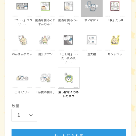
「フ･･･」コク
動画を見るくり
動画を見るラッ
なになに？
「歌」だッ!!
リ･･･
まんじゅう
コ
あんまんホカッ
出汁タプン
「出し物」･･･
豆大福
ガシャンッ
だったみた
い･･･
出汁 ピリッ
「伝説の出汁」
葉っぱをくりぬ
いたやつ
数量
カートに入れる