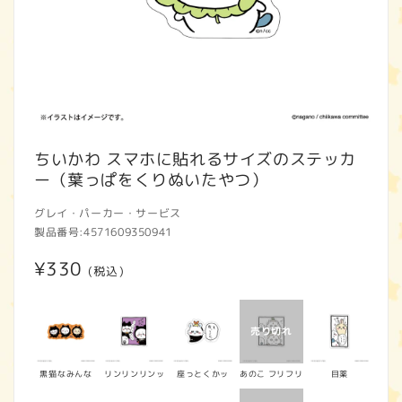
モ
ー
ちいかわ スマホに貼れるサイズのステッカ
ダ
ー（葉っぱをくりぬいたやつ）
ル
で
グレイ・パーカー・サービス
メ
製品番号:
4571609350941
デ
ィ
通
¥330
ア
(税込)
(1)
常
を
開
価
く
格
黒猫なみんな
リンリンリンッ
座っとくかッ
あのこ フリフリ
目薬