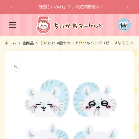
コンテ
ンツに
「映画ちいかわ」グッズ好評販売中！
「
進む
カ
ー
ト
ホーム
全商品
ちいかわ 4個セットアクリルバッジ（ピースなモモンガ
商品情
報にス
キップ