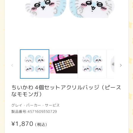
モ
ー
ダ
ル
で
メ
デ
ィ
ちいかわ 4個セットアクリルバッジ（ピース
ア
なモモンガ）
(1)
(2
を
開
グレイ・パーカー・サービス
く
製品番号:
4571609350729
通
¥1,870
(税込)
常