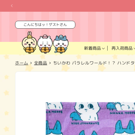
コンテ
ンツに
進む
こんにちはッ！ゲストさん
再入荷商品
新着商品
ホーム
全商品
ちいかわ パラレルワールド！？ ハンド
商品情
報にス
キップ