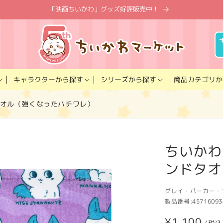
「映画ちいかわ」グッズ好評販売中！
キャラクター
商品カテゴリ
シリーズ
から探す
から探す
か
タオル（強くなったハチワレ）
ちいかわ
ンドタオ
グレイ・パーカー・
製品番号:
45716093
通
¥1,100