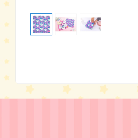
モ
ー
ダ
ル
で
メ
デ
ィ
ア
(1)
を
開
く