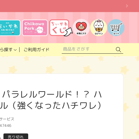
お
気
に
ロ
カ
入
グ
ー
り
イ
ト
リ
ン
ス
ご利用ガイド
ら探す
ト
 パラレルワールド！？ ハ
ル（強くなったハチワレ）
サービス
47446
売り切れ