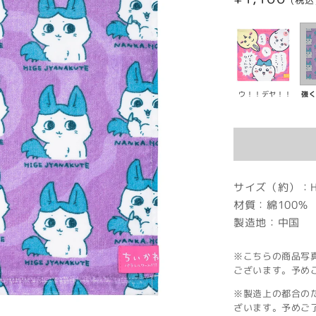
(税込
常
価
格
ウ！！デヤ！！
強
サイズ（約）：H3
材質：綿100％
製造地：中国
※こちらの商品写
ございます。予め
※製造上の都合の
ざいます。予めご