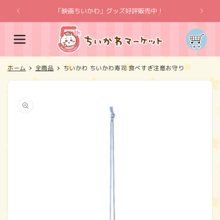
コンテ
ンツに
「映画ちいかわ」グッズ好評販売中！
「
進む
カ
ー
ト
ホーム
全商品
ちいかわ ちいかわ寿司 食べすぎ注意お守り
商品情
報にス
キップ