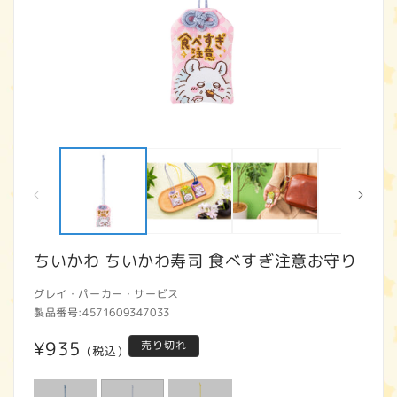
モ
ー
ダ
ル
で
メ
デ
ィ
ちいかわ ちいかわ寿司 食べすぎ注意お守り
ア
(1)
(2
グレイ・パーカー・サービス
を
開
製品番号:
4571609347033
く
通
¥935
売り切れ
(税込)
常