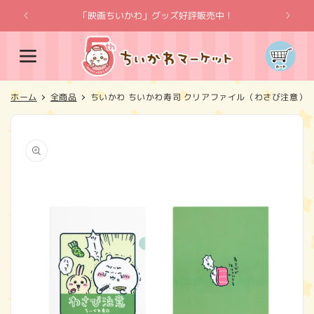
コンテ
ンツに
「映画ちいかわ」グッズ好評販売中！
「
進む
カ
ー
ト
ホーム
全商品
ちいかわ ちいかわ寿司 クリアファイル（わさび注意）
商品情
報にス
キップ