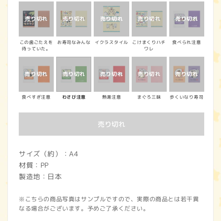
価
格
この歯ごたえを
お寿司なみんな
イクラスタイル
こけまくりハチ
食べられ注意
待っていた。
ワレ
食べすぎ注意
わさび注意
熱湯注意
まぐろ三昧
歩くいなり寿司
売り切れ
サイズ（約）：A4
材質：PP
製造地：日本
※こちらの商品写真はサンプルですので、実際の商品とは若干異
なる場合がございます。予めご了承ください。