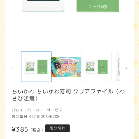
モ
ー
ダ
ル
で
メ
デ
ィ
ちいかわ ちいかわ寿司 クリアファイル（わ
ア
さび注意）
(1)
(2
を
開
グレイ・パーカー・サービス
く
製品番号:
4571609346708
通
¥385
売り切れ
(税込)
常