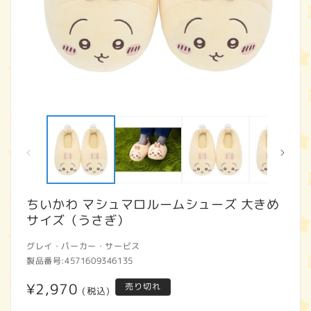
モ
ー
ダ
ル
で
メ
デ
ィ
ちいかわ マシュマロルームシューズ 大きめ
ア
サイズ（うさぎ）
(1)
(2
を
開
グレイ・パーカー・サービス
く
製品番号:
4571609346135
通
¥2,970
売り切れ
(税込)
常