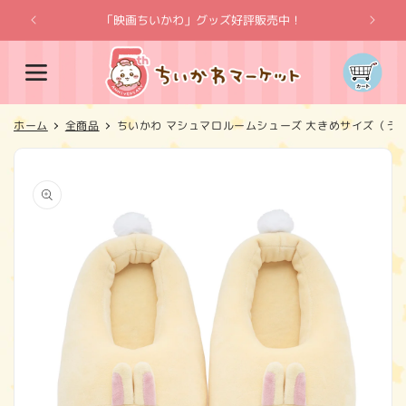
コンテ
ンツに
「映画ちいかわ」グッズ好評販売中！
「
進む
カ
ー
ト
ホーム
全商品
ちいかわ マシュマロルームシューズ 大きめサイズ（う
商品情
報にス
キップ