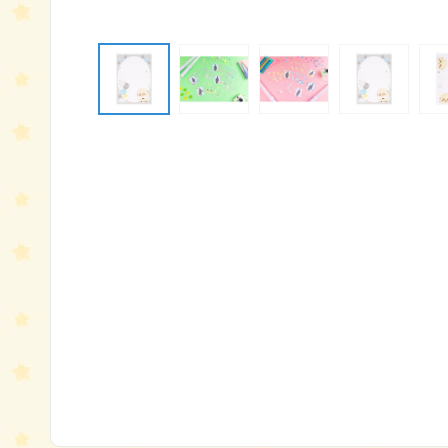
モ
ー
ダ
ル
で
メ
デ
ィ
ア
(1)
を
開
く