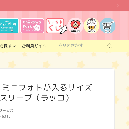
お
気
に
ロ
カ
入
グ
ー
り
イ
ト
リ
ン
ス
ご利用ガイド
ら探す
ト
 ミニフォトが入るサイズ
スリーブ（ラッコ）
サービス
45312