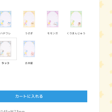
ハチワレ
うさぎ
モモンガ
くりまんじゅう
ラッコ
古本屋
カートに入れる
45×W73mm