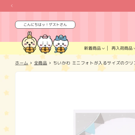
コンテ
ンツに
進む
こんにちはッ！ゲストさん
再入荷商品
新着商品
ホーム
全商品
ちいかわ ミニフォトが入るサイズのクリ
商品情
報にス
キップ