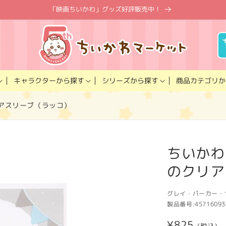
「映画ちいかわ」グッズ好評販売中！
キャラクター
商品カテゴリ
シリーズ
から探す
から探す
か
アスリーブ（ラッコ）
ちいかわ
のクリア
グレイ・パーカー・
製品番号:
45716093
通
¥825