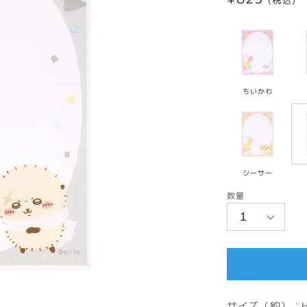
(税込)
常
価
格
ちいかわ
シーサー
数量
サイズ（約）：H1