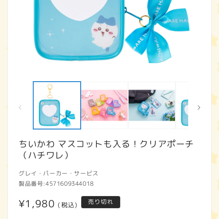
モ
ー
ダ
ル
で
メ
デ
ィ
ちいかわ マスコットも入る！クリアポーチ
ア
（ハチワレ）
(1)
(2
を
開
グレイ・パーカー・サービス
く
製品番号:
4571609344018
通
¥1,980
売り切れ
(税込)
常