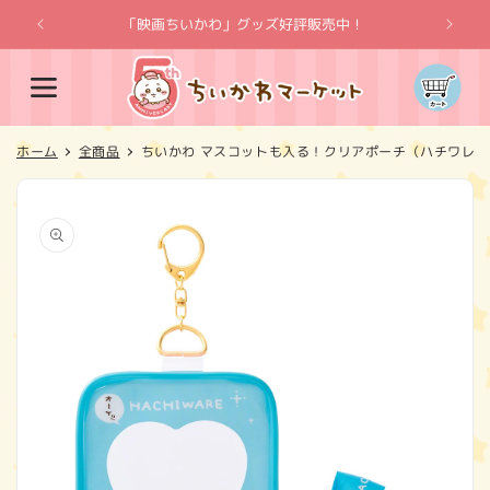
コンテ
ンツに
「映画ちいかわ」グッズ好評販売中！
「
進む
カ
ー
ト
ホーム
全商品
ちいかわ マスコットも入る！クリアポーチ（ハチワレ）
商品情
報にス
キップ