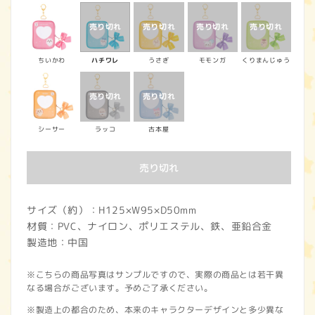
価
格
ちいかわ
ハチワレ
うさぎ
モモンガ
くりまんじゅう
シーサー
ラッコ
古本屋
売り切れ
サイズ（約）：H125×W95×D50mm
材質：PVC、ナイロン、ポリエステル、鉄、亜鉛合金
製造地：中国
※こちらの商品写真はサンプルですので、実際の商品とは若干異
なる場合がございます。予めご了承ください。
※製造上の都合のため、本来のキャラクターデザインと多少異な