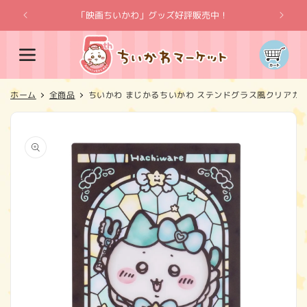
コンテ
ンツに
「映画ちいかわ」グッズ好評販売中！
「
進む
カ
ー
ト
ホーム
全商品
ちいかわ まじかるちいかわ ステンドグラス風クリアカ
商品情
報にス
キップ