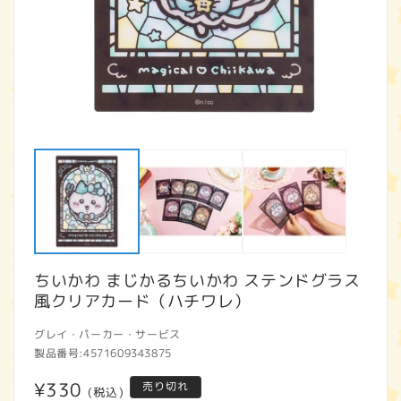
モ
ー
ダ
ル
で
メ
デ
ィ
ア
ちいかわ まじかるちいかわ ステンドグラス
(1)
(2
を
風クリアカード（ハチワレ）
開
く
グレイ・パーカー・サービス
製品番号:
4571609343875
通
¥330
売り切れ
(税込)