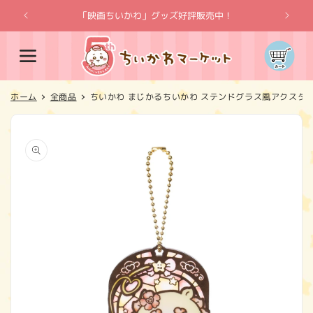
コンテ
ンツに
「映画ちいかわ」グッズ好評販売中！
「
進む
カ
ー
ト
ホーム
全商品
ちいかわ まじかるちいかわ ステンドグラス風アクスタ
商品情
報にス
キップ