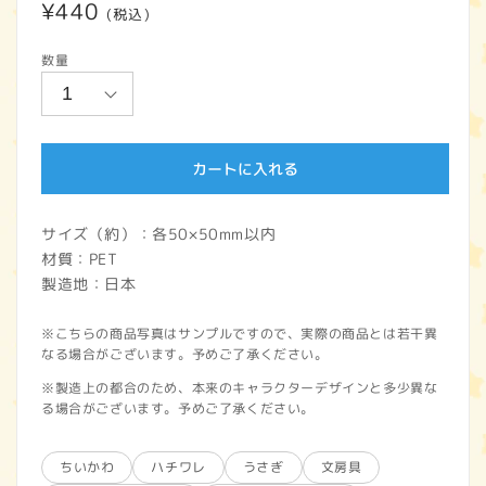
通
¥440
(税込)
常
数量
価
格
カートに入れる
サイズ（約）：各50×50mm以内
材質：PET
製造地：日本
※こちらの商品写真はサンプルですので、実際の商品とは若干異
なる場合がございます。予めご了承ください。
※製造上の都合のため、本来のキャラクターデザインと多少異な
る場合がございます。予めご了承ください。
ちいかわ
ハチワレ
うさぎ
文房具