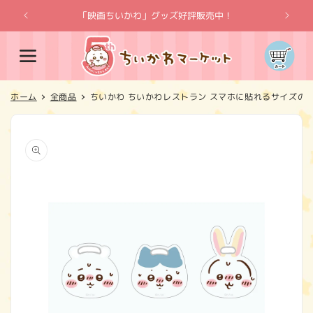
コンテ
ンツに
「映画ちいかわ」グッズ好評販売中！
「
進む
カ
ー
ト
ホーム
全商品
ちいかわ ちいかわレストラン スマホに貼れるサイズの
商品情
報にス
キップ