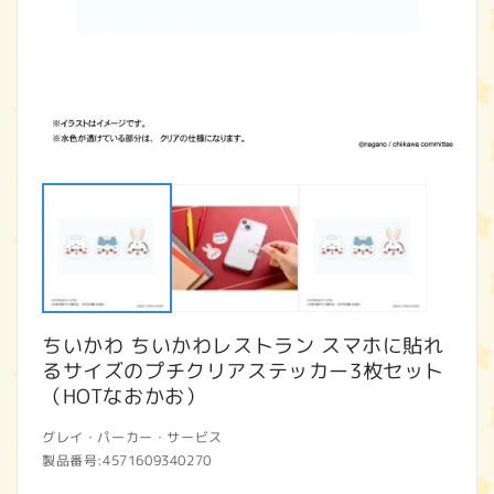
モ
ー
ダ
ル
で
メ
デ
ィ
ア
ちいかわ ちいかわレストラン スマホに貼れ
(1)
(2
を
るサイズのプチクリアステッカー3枚セット
開
（HOTなおかお）
く
グレイ・パーカー・サービス
製品番号:
4571609340270