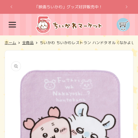
コンテ
ンツに
「映画ちいかわ」グッズ好評販売中！
「
進む
カ
ー
ト
ホーム
全商品
ちいかわ ちいかわレストラン ハンドタオル（なかよし
商品情
報にス
キップ