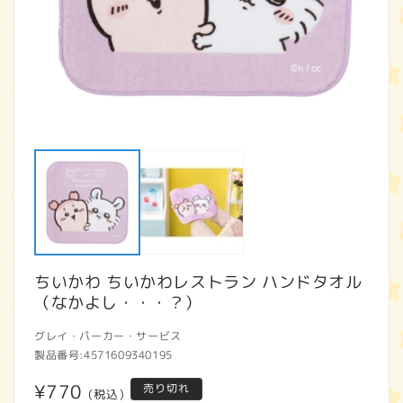
モ
ー
ダ
ル
で
メ
デ
ィ
ア
ちいかわ ちいかわレストラン ハンドタオル
(1)
(2
を
（なかよし・・・？）
開
く
グレイ・パーカー・サービス
製品番号:
4571609340195
通
¥770
売り切れ
(税込)