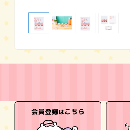
モ
ー
ダ
ル
で
メ
デ
ィ
ア
(1)
を
開
く