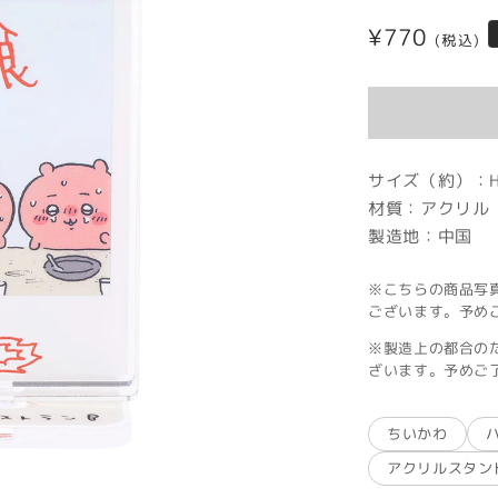
通
¥770
(税込)
常
価
格
サイズ（約）：H
材質：アクリル
製造地：中国
※こちらの商品写
ございます。予め
※製造上の都合の
ざいます。予めご
ちいかわ
アクリルスタン