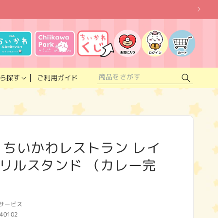
お
気
に
ロ
カ
入
グ
ー
り
イ
ト
リ
ン
ス
ご利用ガイド
ら探す
ト
 ちいかわレストラン レイ
リルスタンド （カレー完
サービス
40102