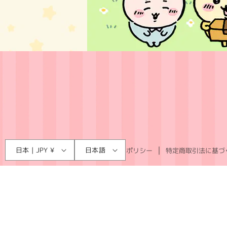
言
国
日本 | JPY ¥
日本語
利用規約
プライバシーポリシー
特定商取引法に基づ
語
/
地
域