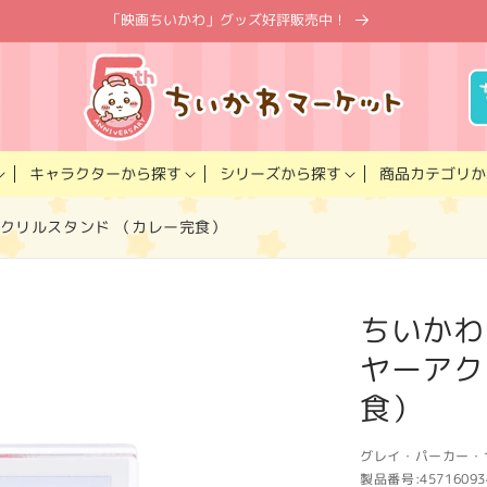
「映画ちいかわ」グッズ好評販売中！
キャラクター
商品カテゴリ
シリーズ
から探す
から探す
か
アクリルスタンド （カレー完食）
ちいかわ
ヤーアク
食）
グレイ・パーカー・
製品番号:
45716093