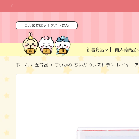
コンテ
ンツに
進む
こんにちはッ！ゲストさん
再入荷商品
新着商品
ホーム
全商品
ちいかわ ちいかわレストラン レイヤー
商品情
報にス
キップ