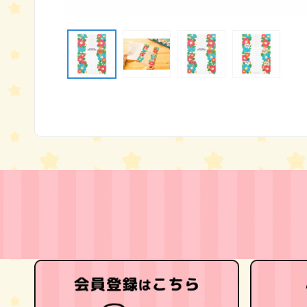
モ
ー
ダ
ル
で
メ
デ
ィ
ア
(1)
を
開
く