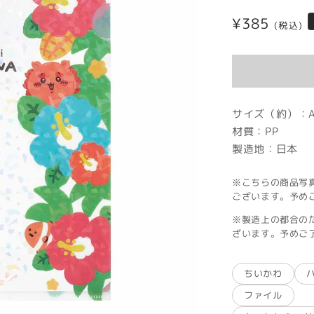
通
¥385
(税込)
常
価
格
サイズ（約）：A
材質：PP
製造地：日本
※こちらの商品写
ございます。予め
※製造上の都合の
ざいます。予めご
ちいかわ
ファイル