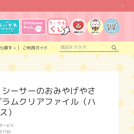
お
気
に
ロ
カ
入
グ
ー
り
イ
ト
リ
ン
ス
ご利用ガイド
ら探す
ト
 シーサーのおみやげやさ
グラムクリアファイル（ハ
ス）
サービス
37782