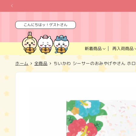
コンテ
ンツに
進む
こんにちはッ！ゲストさん
再入荷商品
新着商品
ホーム
全商品
ちいかわ シーサーのおみやげやさん ホ
商品情
報にス
キップ