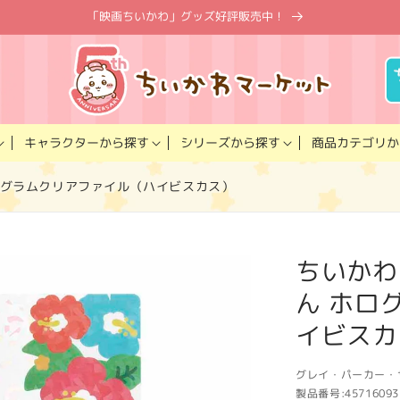
「映画ちいかわ」グッズ好評販売中！
キャラクター
商品カテゴリ
シリーズ
から探す
から探す
か
ログラムクリアファイル（ハイビスカス）
ちいかわ
ん ホロ
イビスカ
グレイ・パーカー・
製品番号:
45716093