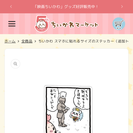
コンテ
ンツに
「映画ちいかわ」グッズ好評販売中！
「
進む
カ
ー
ト
ホーム
全商品
ちいかわ スマホに貼れるサイズのステッカー（追加ト
商品情
報にス
キップ