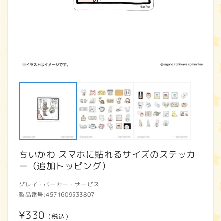
モ
ー
ダ
ル
で
メ
デ
ィ
ア
ちいかわ スマホに貼れるサイズのステッカ
(1)
(2
を
ー（追加トッピング）
開
く
グレイ・パーカー・サービス
製品番号:
4571609333807
通
¥330
(税込)