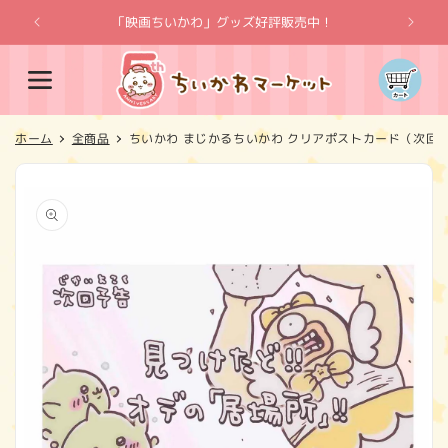
コンテ
ンツに
「映画ちいかわ」グッズ好評販売中！
「
進む
カ
ー
ト
ホーム
全商品
ちいかわ まじかるちいかわ クリアポストカード（次回
商品情
報にス
キップ