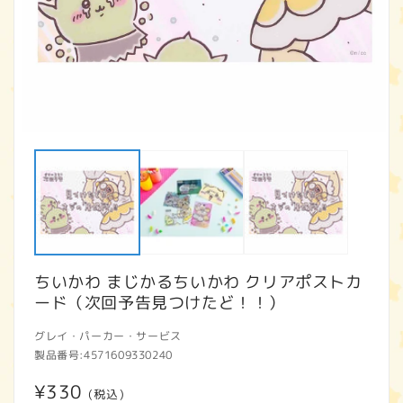
モ
ー
ダ
ル
で
メ
デ
ィ
ア
ちいかわ まじかるちいかわ クリアポストカ
(1)
(2
を
ード（次回予告見つけたど！！）
開
く
グレイ・パーカー・サービス
製品番号:
4571609330240
通
¥330
(税込)