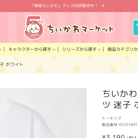
「映画ちいかわ」グッズ好評販売中！
キャラクター
商品カテゴリ
シリーズ
から探す
から探す
か
子 ホワイト
ちいかわ
ツ 迷子
トーキング
製品番号:
45701891
通
¥3,190