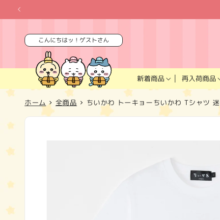
コンテ
ンツに
進む
こんにちはッ！ゲストさん
再入荷商品
新着商品
ホーム
全商品
ちいかわ トーキョーちいかわ Tシャツ 迷
商品情
報にス
キップ