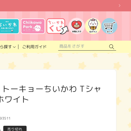
お
気
に
ロ
カ
入
グ
ー
り
イ
ト
リ
ン
ス
ご利用ガイド
ら探す
ト
 トーキョーちいかわ Tシャ
 ホワイト
93511
売り切れ