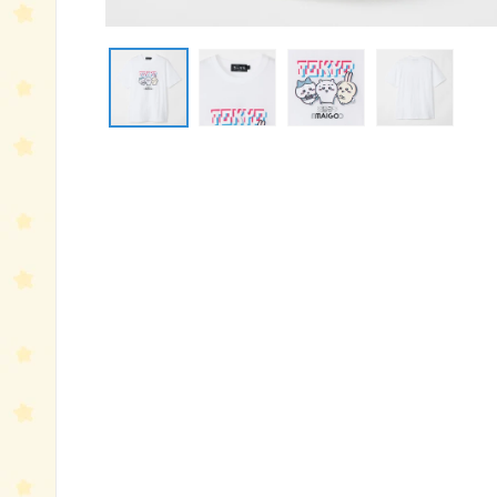
モ
ー
ダ
ル
で
メ
デ
ィ
ア
(1)
を
開
く