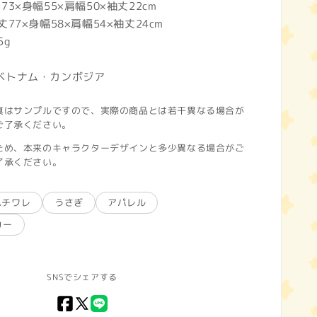
3×身幅55×肩幅50×袖丈22cm
7×身幅58×肩幅54×袖丈24cm
5g
ベトナム・カンボジア
真はサンプルですので、実際の商品とは若干異なる場合が
ご了承ください。
ため、本来のキャラクターデザインと多少異なる場合がご
了承ください。
ハチワレ
うさぎ
アパレル
カー
SNSでシェアする
Facebook
X
LINE