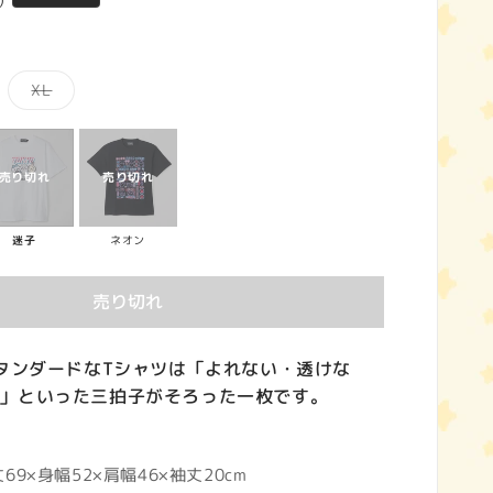
)
バ
XL
リ
エ
ー
シ
ョ
ン
は
売
り
切
迷子
ネオン
れ
て
い
売り切れ
る
か
販
売
で
スタンダードなTシャツは「よれない・透けな
き
」といった三拍子がそろった一枚です。
ま
せ
ん
9×身幅52×肩幅46×袖丈20cm