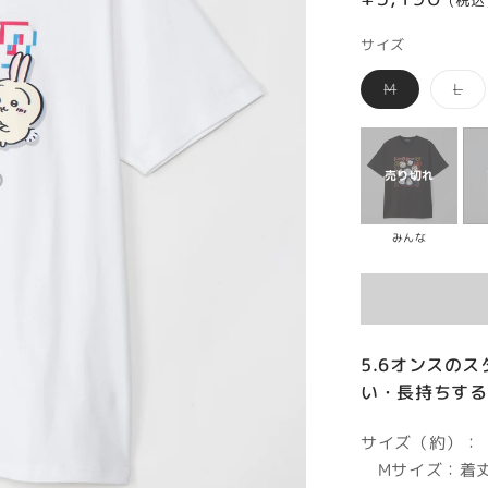
(税込
常
サイズ
価
バ
バ
M
L
格
リ
リ
エ
エ
ー
ー
シ
シ
ョ
ョ
ン
ン
は
は
売
売
り
り
切
切
みんな
れ
れ
て
て
い
い
る
る
か
か
販
販
売
売
で
で
5.6オンスの
き
き
い・長持ちする
ま
ま
せ
せ
ん
ん
サイズ（約）：
Mサイズ：着丈6