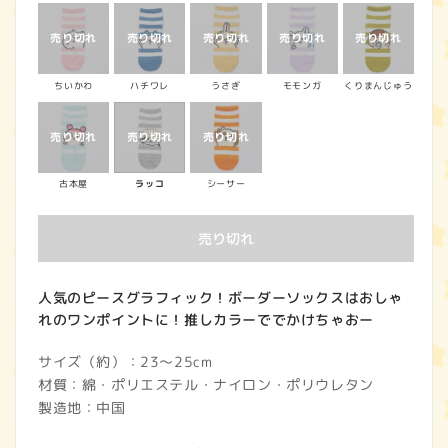
価
格
ちいかわ
ハチワレ
うさぎ
モモンガ
くりまんじゅう
古本屋
ラッコ
シーサー
売り切れ
人気のピースグラフィック！ボーダーソックスはおしゃ
れのワンポイントに！推しカラーででかけちゃおー
サイズ（約）：23～25cm
材質：綿・ポリエステル・ナイロン・ポリウレタン
製造地：中国