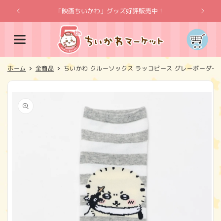
コンテ
ンツに
「映画ちいかわ」グッズ好評販売中！
「
進む
カ
ー
ト
ホーム
全商品
ちいかわ クルーソックス ラッコピース グレーボーダー
商品情
報にス
キップ