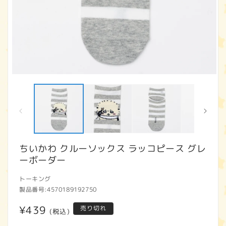
モ
ー
ダ
ル
で
メ
デ
ィ
ちいかわ クルーソックス ラッコピース グレ
ア
ーボーダー
(1)
(2
を
開
トーキング
く
製品番号:
4570189192750
通
¥439
売り切れ
(税込)
常