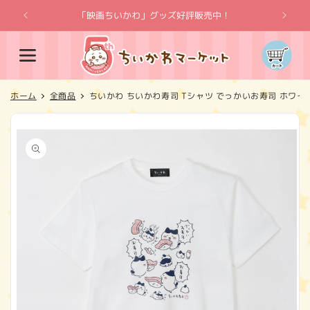
コンテ
ンツに
「映画ちいかわ」グッズ好評販売中！
「
進む
カ
ー
ト
ホーム
全商品
ちいかわ ちいかわ寿司 Tシャツ でっかいお寿司 ホワイ
商品情
報にス
キップ