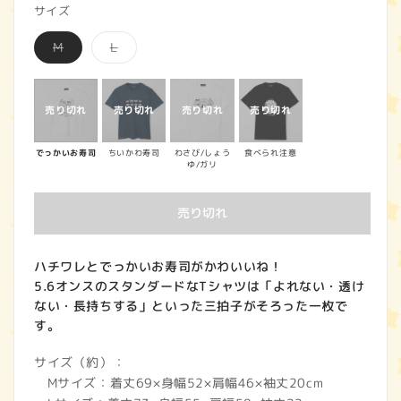
サイズ
価
バ
バ
M
L
格
リ
リ
エ
エ
ー
ー
シ
シ
ョ
ョ
ン
ン
は
は
売
売
でっかいお寿司
ちいかわ寿司
わさび/しょう
食べられ注意
り
り
ゆ/ガリ
切
切
れ
れ
て
て
い
い
売り切れ
る
る
か
か
販
販
売
売
ハチワレとでっかいお寿司がかわいいね！
で
で
き
き
5.6オンスのスタンダードなTシャツは「よれない・透け
ま
ま
ない・長持ちする」といった三拍子がそろった一枚で
せ
せ
ん
ん
す。
サイズ（約）：
Mサイズ：着丈69×身幅52×肩幅46×袖丈20cm