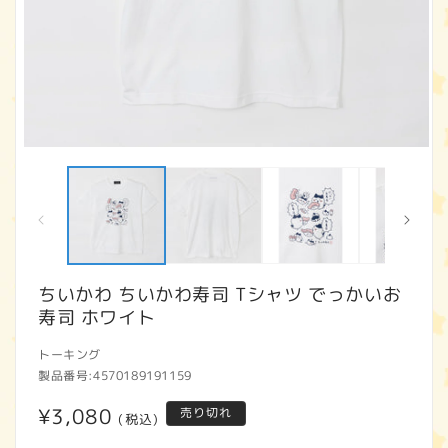
モ
ー
ダ
ル
で
メ
デ
ィ
ちいかわ ちいかわ寿司 Tシャツ でっかいお
ア
寿司 ホワイト
(1)
(2
を
開
トーキング
く
製品番号:
4570189191159
通
¥3,080
売り切れ
(税込)
常