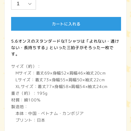
ョ
ョ
ン
ン
は
は
売
売
り
り
切
切
カートに入れる
れ
れ
て
て
い
い
る
る
5.6オンスのスタンダードなTシャツは「よれない・透け
か
か
販
販
ない・長持ちする」といった三拍子がそろった一枚で
売
売
す。
で
で
き
き
ま
ま
サイズ（約）：
せ
せ
ん
ん
Mサイズ：着丈69×身幅52×肩幅46×袖丈20cm
Lサイズ：着丈73×身幅55×肩幅50×袖丈22cm
XLサイズ：着丈77×身幅58×肩幅54×袖丈24cm
重さ（約）：195g
材質：綿100％
製造地：
本体：中国・ベトナム・カンボジア
プリント：日本