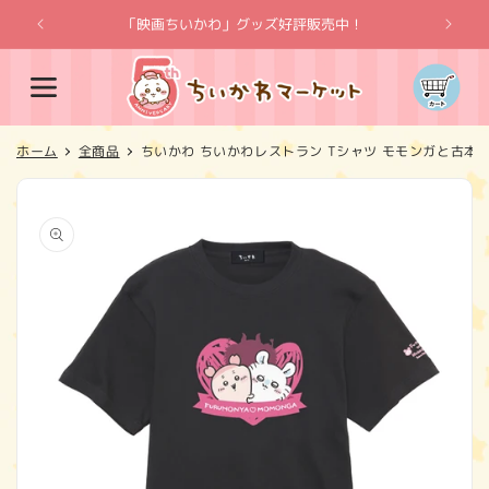
コンテ
ンツに
「映画ちいかわ」グッズ好評販売中！
「
進む
カ
ー
ト
ホーム
全商品
ちいかわ ちいかわレストラン Tシャツ モモンガと古本
商品情
報にス
キップ