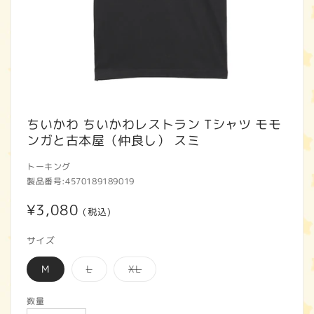
モ
ー
ちいかわ ちいかわレストラン Tシャツ モモ
ダ
ンガと古本屋（仲良し） スミ
ル
で
トーキング
メ
製品番号:
4570189189019
デ
ィ
通
¥3,080
ア
(税込)
(1)
常
を
サイズ
開
価
く
バ
バ
M
L
XL
格
リ
リ
エ
エ
ー
ー
数量
シ
シ