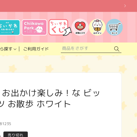
お
気
に
ロ
カ
入
グ
ー
り
イ
ト
リ
ン
ス
ご利用ガイド
ら探す
ト
 お出かけ楽しみ！な ビッ
ツ お散歩 ホワイト
81235
売り切れ