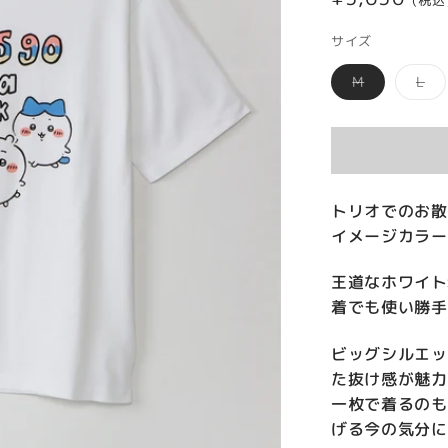
(税込
常
サイズ
価
バ
バ
M
L
格
リ
リ
エ
エ
ー
ー
シ
シ
ョ
ョ
ン
ン
は
は
売
売
り
り
トリオでのお散
切
切
イメージカラー
れ
れ
て
て
い
い
る
る
王道なホワイト
か
か
販
販
着でも使い勝手
売
売
で
で
き
き
ビッグシルエッ
ま
ま
せ
せ
た抜け感が魅力
ん
ん
一枚で着るのも
げる今の気分に