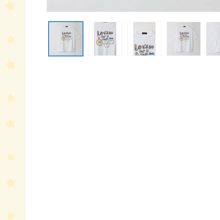
モ
ー
ダ
ル
で
メ
デ
ィ
ア
(1)
を
開
く