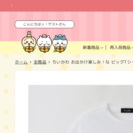
コンテ
ンツに
進む
こんにちはッ！ゲストさん
再入荷商品
新着商品
ホーム
全商品
ちいかわ お出かけ楽しみ！な ビッグTシ
商品情
報にス
キップ