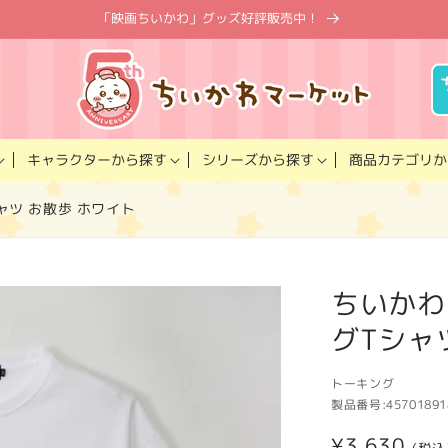
「映画ちいかわ」グッズ好評販売中！
キャラクター
商品カテゴリ
シリーズ
から探す
から探す
か
ャツ お散歩 ホワイト
ちいかわ
グTシャ
トーキング
製品番号:
45701891
通
¥3,630