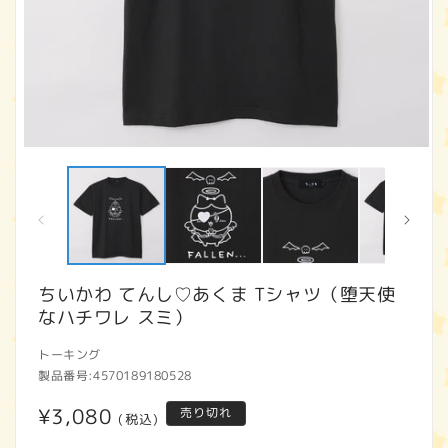
モ
ー
ダ
ル
で
メ
デ
ィ
ちいかわ てんし♡あくま Tシャツ（堕天使
ア
なハチワレ スミ）
(1)
(2
を
開
トーキング
く
製品番号:
4570189180528
通
¥3,080
売り切れ
(税込)
常