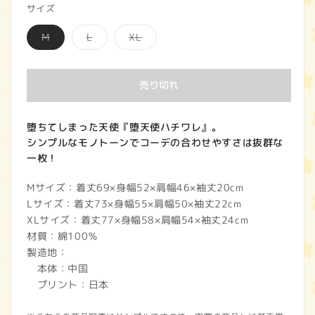
サイズ
価
バ
バ
バ
M
L
XL
格
リ
リ
リ
エ
エ
エ
ー
ー
ー
シ
シ
シ
売り切れ
ョ
ョ
ョ
ン
ン
ン
は
は
は
売
売
売
り
り
り
堕ちてしまった天使『堕天使ハチワレ』。
切
切
切
シンプルなモノトーンでコーデの合わせやすさは抜群な
れ
れ
れ
て
て
て
一枚！
い
い
い
る
る
る
か
か
か
Mサイズ：着丈69×身幅52×肩幅46×袖丈20cm
販
販
販
Lサイズ：着丈73×身幅55×肩幅50×袖丈22cm
売
売
売
で
で
で
XLサイズ：着丈77×身幅58×肩幅54×袖丈24cm
き
き
き
ま
ま
ま
材質：綿100％
せ
せ
せ
製造地：
ん
ん
ん
本体：中国
プリント：日本