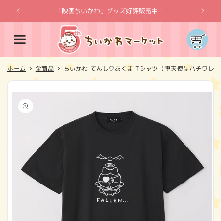
コンテ
ンツに
「映画ちいかわ」グッズ好評販売中！
「
進む
カ
ー
ト
ホーム
全商品
ちいかわ てんし♡あくま Tシャツ（堕天使なハチワレ 
商品情
報にス
キップ