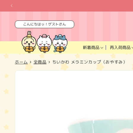
コンテ
ンツに
進む
こんにちはッ！ゲストさん
再入荷商品
新着商品
ホーム
全商品
ちいかわ メラミンカップ（おやすみ）
商品情
報にス
キップ