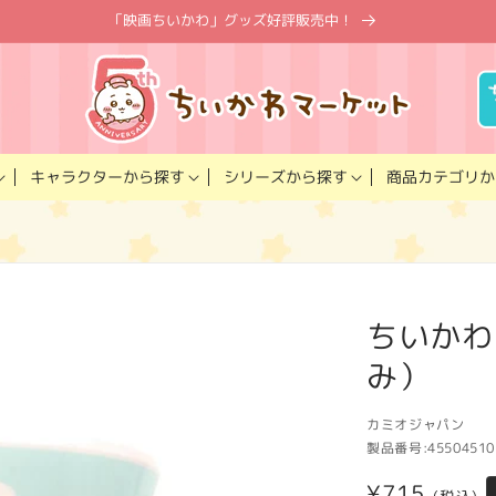
「映画ちいかわ」グッズ好評販売中！
キャラクター
商品カテゴリ
シリーズ
から探す
から探す
か
ちいかわ
み）
カミオジャパン
製品番号:
45504510
通
¥715