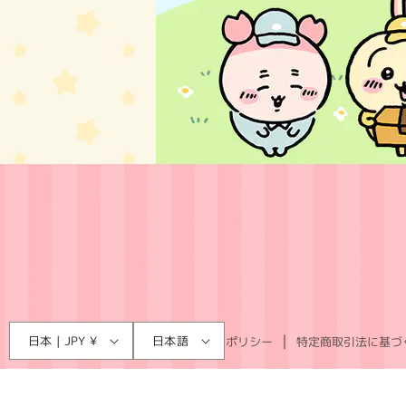
言
国
日本 | JPY ¥
日本語
利用規約
プライバシーポリシー
特定商取引法に基づ
語
/
地
域