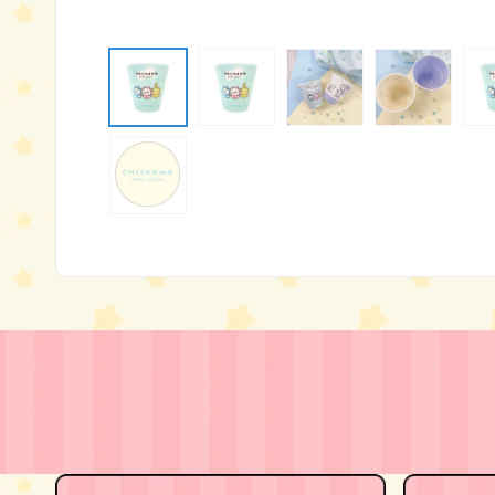
モ
ー
ダ
ル
で
メ
デ
ィ
ア
(1)
を
開
く