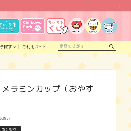
お
気
に
ロ
カ
入
グ
ー
り
イ
ト
リ
ン
ス
ご利用ガイド
ら探す
ト
 メラミンカップ（おやす
53927
売り切れ