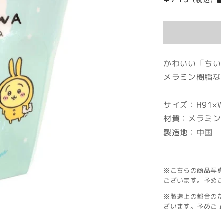
(税込)
常
価
格
かわいい「ちい
メラミン樹脂な
サイズ：H91×W
材質：メラミン
製造地：中国
※こちらの商品写
ございます。予め
※製造上の都合の
ざいます。予めご