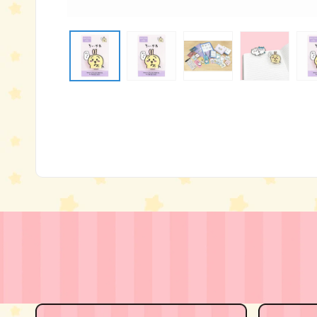
モ
ー
ダ
ル
で
メ
デ
ィ
ア
(1)
を
開
く