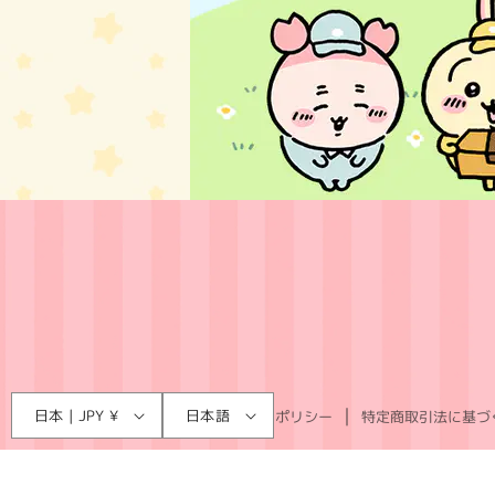
言
国
日本 | JPY ¥
日本語
利用規約
プライバシーポリシー
特定商取引法に基づ
語
/
地
域