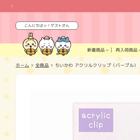
コンテ
ンツに
進む
こんにちはッ！ゲストさん
再入荷商品
新着商品
ホーム
全商品
ちいかわ アクリルクリップ（パープル）
商品情
報にス
キップ