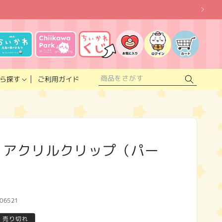
お
気
に
ロ
カ
入
グ
ー
り
イ
ト
リ
ン
ス
ご利用ガイド
ら探す
ト
 アクリルクリップ（パー
06521
売り切れ