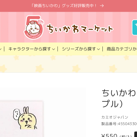
「映画ちいかわ」グッズ好評販売中！
キャラクター
商品カテゴリ
シリーズ
から探す
から探す
か
ちいかわ
プル）
カミオジャパン
製品番号:
45504330
通
¥550