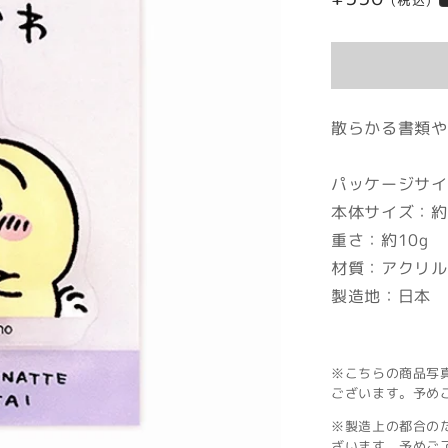
(税込)
常
価
格
散らかる書類や
パッケージサイズ
本体サイズ：約H
重さ：約10g
材質：アクリル
製造地：日本
※こちらの商品写
ございます。予め
※製造上の都合の
ざいます。予めご