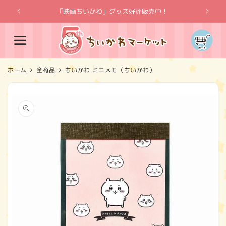
コンテ
ンツに
「映画ちいかわ」グッズ好評販売中！
「
進む
カ
ー
ト
ホーム
全商品
ちいかわ ミニメモ（ちいかわ）
商品情
報にス
キップ