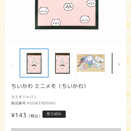
モ
ー
ダ
ル
で
メ
デ
ィ
ちいかわ ミニメモ（ちいかわ）
ア
(1)
(2
カミオジャパン
を
開
製品番号:
4550433005661
く
通
¥143
売り切れ
(税込)
常