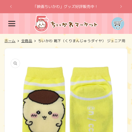
コンテ
ンツに
「映画ちいかわ」グッズ好評販売中！
「
進む
カ
ー
ト
ホーム
全商品
ちいかわ 靴下（くりまんじゅうダイヤ） ジュニア用
商品情
報にス
キップ