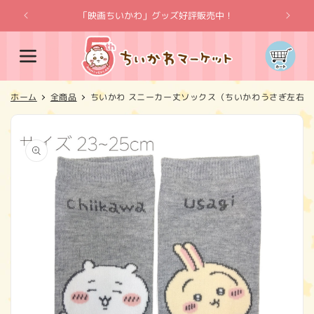
コンテ
ンツに
「映画ちいかわ」グッズ好評販売中！
「
進む
カ
ー
ト
ホーム
全商品
ちいかわ スニーカー丈ソックス（ちいかわうさぎ左右）
商品情
報にス
キップ