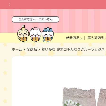
コンテ
ンツに
進む
こんにちはッ！ゲストさん
再入荷商品
新着商品
ホーム
全商品
ちいかわ 履き口ふんわりクルーソックス
商品情
報にス
キップ