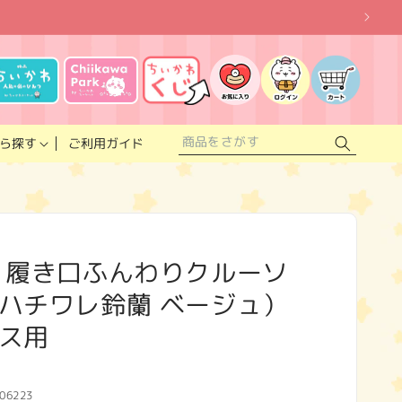
お
気
に
ロ
カ
入
グ
ー
り
イ
ト
リ
ン
ス
ご利用ガイド
ら探す
ト
 履き口ふんわりクルーソ
ハチワレ鈴蘭 ベージュ）
ス用
06223