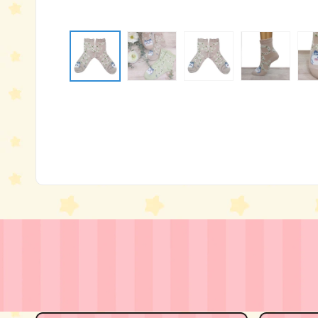
モ
ー
ダ
ル
で
メ
デ
ィ
ア
(1)
を
開
く