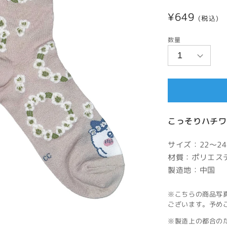
通
¥649
(税込)
常
数量
価
格
こっそりハチワ
サイズ：22～24
材質：ポリエス
製造地：中国
※こちらの商品写
ございます。予め
※製造上の都合の