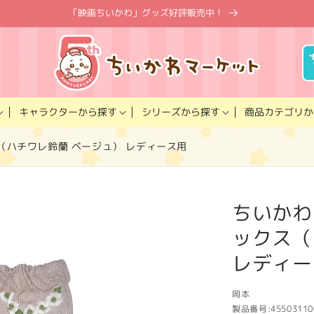
「映画ちいかわ」グッズ好評販売中！
キャラクター
商品カテゴリ
シリーズ
から探す
から探す
か
（ハチワレ鈴蘭 ベージュ） レディース用
ちいかわ
ックス（
レディー
岡本
製品番号:
45503110