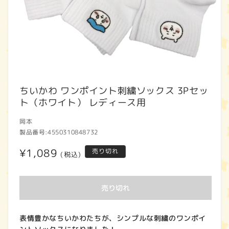
モ
ー
ちいかわ ワンポイント刺繍ソックス 3Pセッ
ダ
ト（ホワイト） レディース用
ル
で
岡本
メ
製品番号:
4550310848732
デ
ィ
通
¥1,089
売り切れ
ア
(税込)
(1)
常
を
開
価
売り切れ
く
格
表情豊かなちいかわたちが、シンプルな刺繍のワンポイ