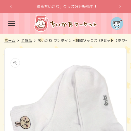
コンテ
ンツに
「映画ちいかわ」グッズ好評販売中！
「
進む
カ
ー
ト
ホーム
全商品
ちいかわ ワンポイント刺繍ソックス 3Pセット（ホワイ
商品情
報にス
キップ