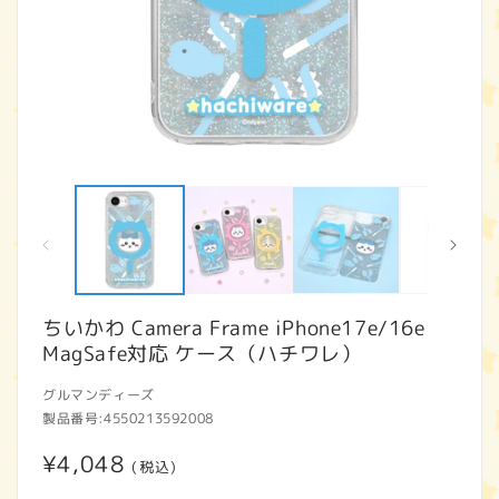
モ
ー
ダ
ル
で
メ
デ
ィ
ちいかわ Camera Frame iPhone17e/16e
ア
MagSafe対応 ケース（ハチワレ）
(1)
(2
を
開
グルマンディーズ
く
製品番号:
4550213592008
通
¥4,048
(税込)
常