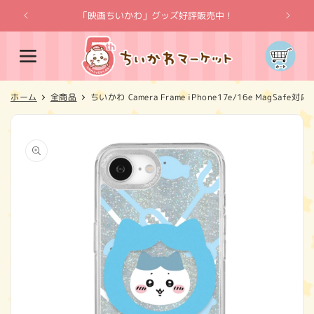
コンテ
ンツに
「映画ちいかわ」グッズ好評販売中！
「
進む
カ
ー
ト
ホーム
全商品
ちいかわ Camera Frame iPhone17e/16e MagSa
商品情
報にス
キップ