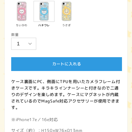
価
格
ちいかわ
ハチワレ
うさぎ
数量
カートに入れる
ケース裏面にPC、側面にTPUを用いたカメラフレーム付
きケースです。キラキラインナーシーと付きなので二通
りのデザインを楽しめます。ケースにマグネットが内蔵
されているのでMagSafe対応アクセサリーが使用できま
す。
※iPhone17e／16e対応
サイズ（約）：H150×W76×D13mm