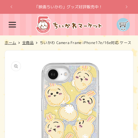
コンテ
ンツに
「映画ちいかわ」グッズ好評販売中！
「
進む
カ
ー
ト
ホーム
全商品
ちいかわ Camera Frame iPhone17e/16e対応 ケース
商品情
報にス
キップ