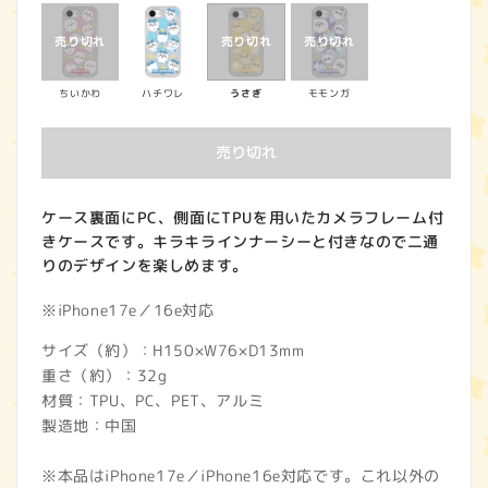
価
格
ちいかわ
ハチワレ
うさぎ
モモンガ
売り切れ
ケース裏面にPC、側面にTPUを用いたカメラフレーム付
きケースです。キラキラインナーシーと付きなので二通
りのデザインを楽しめます。
※iPhone17e／16e対応
サイズ（約）：H150×W76×D13mm
重さ（約）：32g
材質：TPU、PC、PET、アルミ
製造地：中国
※本品はiPhone17e／iPhone16e対応です。これ以外の