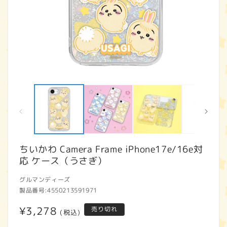
モ
ー
ダ
ル
で
メ
デ
ィ
ちいかわ Camera Frame iPhone17e/16e対
ア
応 ケース（うさぎ）
(1)
(2
を
開
グルマンディーズ
く
製品番号:
4550213591971
通
¥3,278
売り切れ
(税込)
常