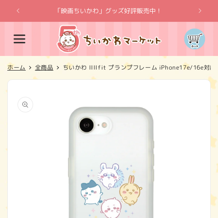
コンテ
ンツに
「映画ちいかわ」グッズ好評販売中！
「
進む
カ
ー
ト
ホーム
全商品
ちいかわ IIIIfit プランプフレーム iPhone17e/16e
商品情
報にス
キップ