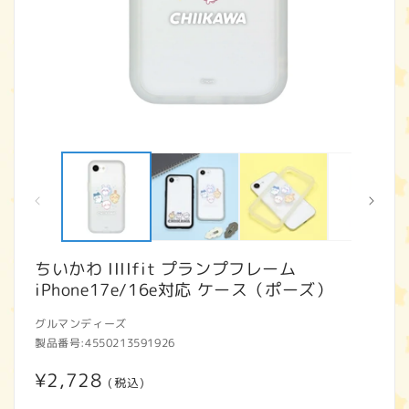
モ
ー
ダ
ル
で
メ
デ
ィ
ちいかわ IIIIfit プランプフレーム
ア
iPhone17e/16e対応 ケース（ポーズ）
(1)
(2
を
開
グルマンディーズ
く
製品番号:
4550213591926
通
¥2,728
(税込)
常