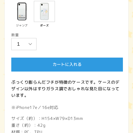
価
格
ジャンプ
ポーズ
数量
カートに入れる
ぷっくり膨らんだフチが特徴のケースです。ケースのデ
ザイン以外はすりガラス調でおしゃれな見た目になって
います。
※iPhone17e／16e対応
サイズ（約）：H154×W79×D13mm
重さ（約）：42g
材質：PC、TPU